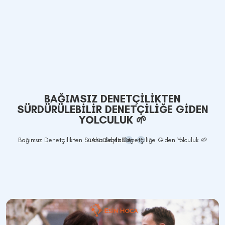
BAĞIMSIZ DENETÇILIKTEN
SÜRDÜRÜLEBILIR DENETÇILIĞE GIDEN
YOLCULUK 🌱
Bağımsız Denetçilikten Sürdürülebilir Denetçiliğe Giden Yolculuk 🌱
Ana Sayfa
Blog