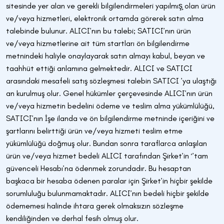
sitesinde yer alan ve gerekli bilgilendirmeleri yapılmış̧ olan ürün
ve/veya hizmetleri, elektronik ortamda görerek satın alma
talebinde bulunur. ALICI’nın bu talebi; SATICI’nın ürün
ve/veya hizmetlerine ait tüm startları ön bilgilendirme
metnindeki haliyle onaylayarak satın almayı kabul, beyan ve
taahhüt ettiği anlamına gelmektedir. ALICI ve SATICI
arasındaki mesafeli satış sözleşmesi talebin SATICI ’ya ulaştığı
an kurulmuş olur. Genel hükümler çerçevesinde ALICI’nın ürün
ve/veya hizmetin bedelini ödeme ve teslim alma yükümlülüğü,
SATICI’nın İşe ilanda ve ön bilgilendirme metninde içeriğini ve
şartlarını belirttiği ürün ve/veya hizmeti teslim etme
yükümlülüğü doğmuş olur. Bundan sonra taraflarca anlaşılan
ürün ve/veya hizmet bedeli ALICI tarafından Şirket’in ‘’tam
güvenceli Hesabı’na ödenmek zorundadır. Bu hesaptan
başkaca bir hesaba ödenen paralar için Şirket’in hiçbir şekilde
sorumluluğu bulunmamaktadır. ALICI’nın bedeli hiçbir şekilde
ödememesi halinde ihtara gerek olmaksızın sözleşme
kendiliğinden ve derhal fesih olmuş olur.