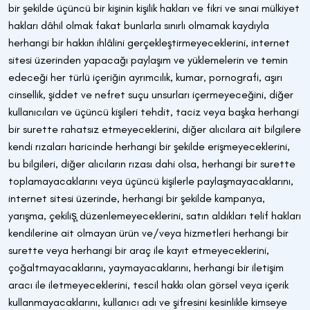
bir şekilde üçüncü bir kişinin kişilik hakları ve fikri ve sınai mülkiyet
hakları dâhil olmak fakat bunlarla sınırlı olmamak kaydıyla
herhangi bir hakkın ihlâlini gerçekleştirmeyeceklerini, internet
sitesi üzerinden yapacağı paylaşım ve yüklemelerin ve temin
edeceği her türlü içeriğin ayrımcılık, kumar, pornografi, aşırı
cinsellik, şiddet ve nefret suçu unsurları içermeyeceğini, diğer
kullanıcıları ve üçüncü kişileri tehdit, taciz veya başka herhangi
bir surette rahatsız etmeyeceklerini, diğer alıcılara ait bilgilere
kendi rızaları haricinde herhangi bir şekilde erişmeyeceklerini,
bu bilgileri, diğer alıcıların rızası dahi olsa, herhangi bir surette
toplamayacaklarını veya üçüncü kişilerle paylaşmayacaklarını,
internet sitesi üzerinde, herhangi bir şekilde kampanya,
yarışma, çekiliş̧ düzenlemeyeceklerini, satın aldıkları telif hakları
kendilerine ait olmayan ürün ve/veya hizmetleri herhangi bir
surette veya herhangi bir araç ile kayıt etmeyeceklerini,
çoğaltmayacaklarını, yaymayacaklarını, herhangi bir iletişim
aracı ile iletmeyeceklerini, tescil hakkı olan görsel veya içerik
kullanmayacaklarını, kullanıcı adı ve şifresini kesinlikle kimseye