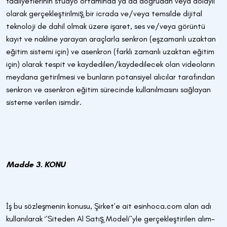
faaliyetlerinin stüdyo ortamında ya da doğrudan veya dolaylı
olarak gerçekleştirilmiş̧ bir icrada ve/veya temsilde dijital
teknoloji de dahil olmak üzere işaret, ses ve/veya görüntü
kayıt ve nakline yarayan araçlarla senkron (eşzamanlı uzaktan
eğitim sistemi için) ve asenkron (farklı zamanlı uzaktan eğitim
için) olarak tespit ve kaydedilen/kaydedilecek olan videoların
meydana getirilmesi ve bunların potansiyel alıcılar tarafından
senkron ve asenkron eğitim sürecinde kullanılmasını sağlayan
sisteme verilen isimdir.
Madde 3. KONU
İş bu sözleşmenin konusu, Şirket’e ait esinhoca.com alan adı
kullanılarak ‘’Siteden Al Satış̧ Modeli’’yle gerçekleştirilen alım-