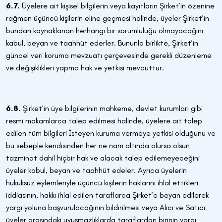
6.7.
Üyelere ait kişisel bilgilerin veya kayıtların Şirket’in özenine
rağmen üçüncü kişilerin eline geçmesi halinde, üyeler Şirket’in
bundan kaynaklanan herhangi bir sorumluluğu olmayacağını
kabul, beyan ve taahhüt ederler. Bununla birlikte, Şirket’in
güncel veri koruma mevzuatı çerçevesinde gerekli düzenleme
ve değişiklikleri yapma hak ve yetkisi mevcuttur.
6.8.
Şirket’in üye bilgilerinin mahkeme, devlet kurumları gibi
resmi makamlarca talep edilmesi halinde, üyelere ait talep
edilen tüm bilgileri İsteyen kuruma vermeye yetkisi olduğunu ve
bu sebeple kendisinden her ne nam altında olursa olsun
tazminat dahil hiçbir hak ve alacak talep edilemeyeceğini
üyeler kabul, beyan ve taahhüt edeler. Ayrıca üyelerin
hukuksuz eylemleriyle üçüncü kişilerin haklarını ihlal ettikleri
iddiasının, hakkı ihlal edilen taraflarca Şirket’e beyan edilerek
yargı yoluna başvurulacağının bildirilmesi veya Alıcı ve Satıcı
üyeler arasındaki uyuşmazlıklarda taraflardan birinin yargı