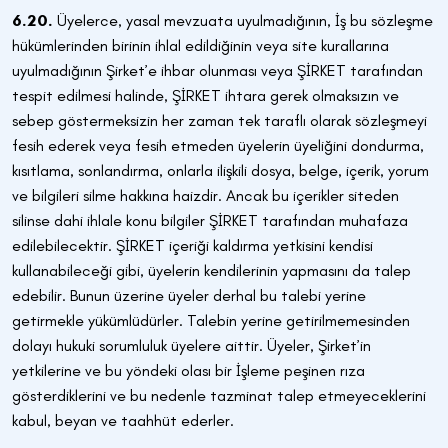
6.20.
Üyelerce, yasal mevzuata uyulmadığının, İş bu sözleşme
hükümlerinden birinin ihlal edildiğinin veya site kurallarına
uyulmadığının Şirket’e ihbar olunması veya ŞİRKET tarafından
tespit edilmesi halinde, ŞİRKET ihtara gerek olmaksızın ve
sebep göstermeksizin her zaman tek taraflı olarak sözleşmeyi
fesih ederek veya fesih etmeden üyelerin üyeliğini dondurma,
kısıtlama, sonlandırma, onlarla ilişkili dosya, belge, içerik, yorum
ve bilgileri silme hakkına haizdir. Ancak bu içerikler siteden
silinse dahi ihlale konu bilgiler ŞİRKET tarafından muhafaza
edilebilecektir. ŞİRKET içeriği kaldırma yetkisini kendisi
kullanabileceği gibi, üyelerin kendilerinin yapmasını da talep
edebilir. Bunun üzerine üyeler derhal bu talebi yerine
getirmekle yükümlüdürler. Talebin yerine getirilmemesinden
dolayı hukuki sorumluluk üyelere aittir. Üyeler, Şirket’in
yetkilerine ve bu yöndeki olası bir İşleme peşinen rıza
gösterdiklerini ve bu nedenle tazminat talep etmeyeceklerini
kabul, beyan ve taahhüt ederler.