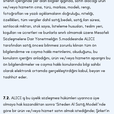
sitenin içeriğinde yer alan bilgiler ışığında, satın alacağı ürün
ve/veya hizmetin cinsi, türü, markası, modeli, rengi,
fotoğrafları ve yazılı açıklamaların doğruluğu, niteliği,
özellikleri, tüm vergiler dahil satış̧ bedeli, satış̧ ilan süresi,
satılacak miktarı, stok sayısı, listeleme hususları, teslim yeri,
koşulları ve ücretleri ve bunlarla sınırlı olmamak üzere Mesafeli
Sözleşmelere Dair Yönetmeliğin 5.maddesinde ALICI
tarafından satış̧ öncesi bilinmesi zorunlu kılınan tüm ön
bilgilendirme ve cayma hakkı metinlerini, okuduğunu, bu
konuların içeriğini anladığını, ürün ve/veya hizmetin siparişini bu
ön bilgilendirmeler ve cayma hakkı konularında bilgi sahibi
olarak elektronik ortamda gerçekleştirdiğini kabul, beyan ve
taahhüt eder.
7.2.
ALICI iş bu üyelik sözleşmesi hükümleri uyarınca üye
olmaya hak kazandıktan sonra ‘Siteden Al Satış̧ Modeli’’nde
göre bir ürün ve/veya hizmet satın almak istediğinde; Şirket’in