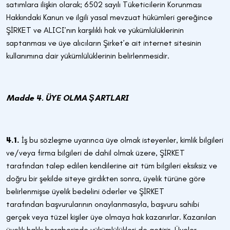
satımlara ilişkin olarak; 6502 sayılı Tüketicilerin Korunması
Hakkındaki Kanun ve ilgili yasal mevzuat hükümleri gereğince
ŞİRKET ve ALICI’nın karşılıklı hak ve yükümlülüklerinin
saptanması ve üye alıcıların Şirket’e ait internet sitesinin
kullanımına dair yükümlülüklerinin belirlenmesidir.
Madde 4. ÜYE OLMA ŞARTLARI
4.1.
İş bu sözleşme uyarınca üye olmak isteyenler, kimlik bilgileri
ve/veya firma bilgileri de dahil olmak üzere, ŞİRKET
tarafından talep edilen kendilerine ait tüm bilgileri eksiksiz ve
doğru bir şekilde siteye girdikten sonra, üyelik türüne göre
belirlenmişse üyelik bedelini öderler ve ŞİRKET
tarafından
başvurularının onaylanmasıyla, başvuru sahibi
gerçek veya tüzel kişiler üye olmaya hak kazanırlar. Kazanılan
üyelik hakkı beraberinde yükümlülükleri de getirir. Üyeler