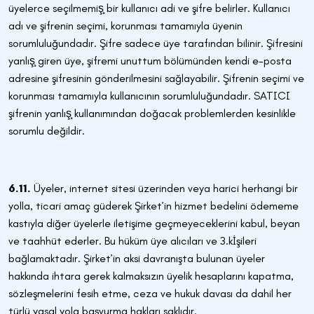
üyelerce seçilmemiş̧ bir kullanıcı adi ve şifre belirler. Kullanıcı
adı ve şifrenin seçimi, korunması tamamıyla üyenin
sorumluluğundadır. Şifre sadece üye tarafından bilinir. Şifresini
yanlış̧ giren üye, şifremi unuttum bölümünden kendi e-posta
adresine şifresinin gönderilmesini sağlayabilir. Şifrenin seçimi ve
korunması tamamıyla kullanıcının sorumluluğundadır. SATICI
şifrenin yanlış̧ kullanımından doğacak problemlerden kesinlikle
sorumlu değildir.
6.11.
Üyeler, internet sitesi üzerinden veya harici herhangi bir
yolla, ticari amaç güderek Şirket’in hizmet bedelini ödememe
kastıyla diğer üyelerle iletişime geçmeyeceklerini kabul, beyan
ve taahhüt ederler. Bu hüküm üye alıcıları ve 3.kİşileri
bağlamaktadır. Şirket’in aksi davranışta bulunan üyeler
hakkında ihtara gerek kalmaksızın üyelik hesaplarını kapatma,
sözleşmelerini fesih etme, ceza ve hukuk davası da dahil her
türlü yasal yola başvurma hakları saklıdır.