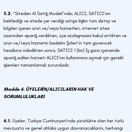
5.2.
“Siteden Al Satış̧ Modeli’’nde; ALICI, SATICI’nın
belirlediği ve sitede yer verdiği satışa ilişkin tüm detay ve
bilgileri içeren ürün ve/veya hizmetleri, internet sitesi
üzerinden sipariş̧ verdikten, üye sözleşmesini kabul ettikten ve
ürün ve/veya hizmetin bedelini Şirket’in tam güvenceli
hesabına ödedikten sonra, SATICI 1 (bir) İş günü içerisinde
sipariş̧ edilen hizmeti ALICI’nın kullanımına açmak için gerekli
işlemleri tamamlamak zorundadır.
Madde 6. ÜYELERİN/ALICILARIN HAK VE
SORUMLULUKLARI
6.1.
Üyeler, Türkiye Cumhuriyeti’nde yürürlükte olan her türlü
mevzuata ve genel ahlaka uygun davranacaklarını, herhangi