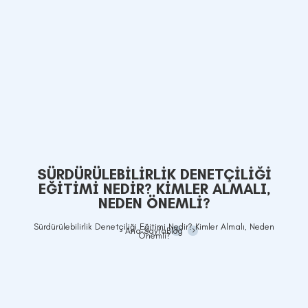
SÜRDÜRÜLEBILIRLIK DENETÇILIĞI
EĞITIMI NEDIR? KIMLER ALMALI,
NEDEN ÖNEMLI?
Sürdürülebilirlik Denetçiliği Eğitimi Nedir? Kimler Almalı, Neden
Ana Sayfa
Blog
Önemli?