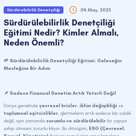
04 May, 2025
Sürdürebilirlik Denetçiliği
Sürdürülebilirlik Denetçiliği
Eğitimi Nedir? Kimler Almalı,
Neden Önemli?
🌱 Sürdürülebilirlik Denetçiliği Eğitimi: Geleceğin
Mesleğine Bir Adım
📌 Sadece Finansal Denetim Artık Yeterli Değil
Dünya genelinde
çevresel krizler
,
iklim değişikliği
ve
toplumsal eşitsizlikler
, işletmelerin artık sadece kâr odaklı
değil, aynı zamanda
sorumlu ve sürdürülebilir
bir yapıya
sahip olmasını zorunlu kılıyor. Bu dönüşüm,
ESG (Çevresel,
Sosyal, Yönetişim)
ilkelerini temel alan raporlamaların