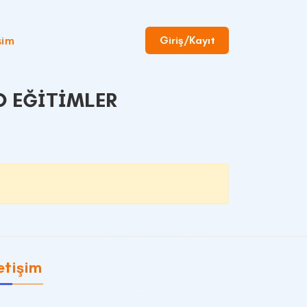
şim
Giriş/Kayıt
O EĞITIMLER
etişim