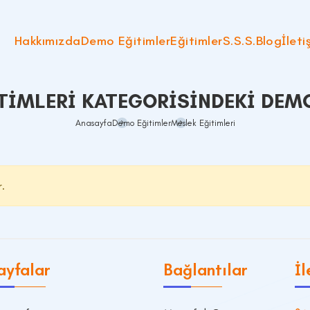
Hakkımızda
Demo Eğitimler
Eğitimler
S.S.S.
Blog
İleti
TIMLERI KATEGORISINDEKI DEM
Anasayfa
Demo Eğitimler
Meslek Eğitimleri
r.
ayfalar
Bağlantılar
İl