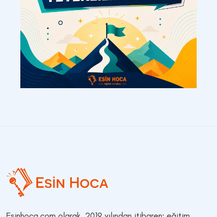
Esinhoca.com olarak, 2019 yılından itibaren; eğitim